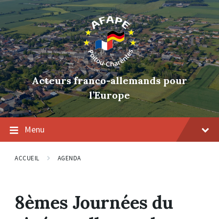
Skip
Skip
Skip
to
to
to
content
main
footer
navigation
Acteurs franco-allemands pour
l’Europe
Menu
ACCUEIL
AGENDA
8èmes Journées du