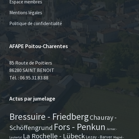
Espace membres
Mentions légales
Politique de confidentialité
AFAPE Poitou-Charentes
85 Route de Poitiers
86280 SAINT BENOIT
Tél. : 06.95.31.83.88
Actus par jumelage
Bressuire - Friedberg
Chauray -
Fors - Penkun
Schöffengrund
Jarnac -
La Rochelle - Lübeck
Lezay - Barver
Lautertal
Magné -