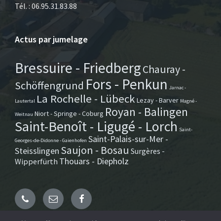
Tél. : 06.95.31.83.88
Actus par jumelage
Bressuire - Friedberg
Chauray -
Fors - Penkun
Schöffengrund
Jarnac -
La Rochelle - Lübeck
Lezay - Barver
Lautertal
Magné -
Royan - Balingen
Niort - Springe - Coburg
Weitnau
Saint-Benoît - Ligugé - Lorch
Saint-
Saint-Palais-sur-Mer -
Georges-de-Didonne - Gaienhofen
Saujon - Bosau
Steisslingen
Surgères -
Thouars - Diepholz
Wipperfürth
Email
Facebook