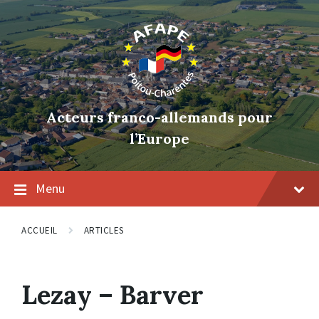
Skip
Skip
Skip
to
to
to
content
main
footer
navigation
Acteurs franco-allemands pour
l’Europe
Menu
ACCUEIL
ARTICLES
Tag:
Lezay – Barver