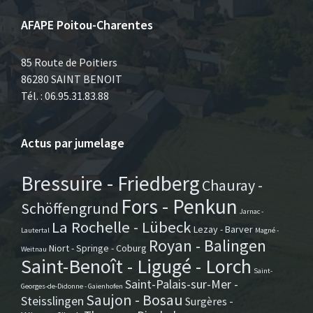
AFAPE Poitou-Charentes
85 Route de Poitiers
86280 SAINT BENOIT
Tél. : 06.95.31.83.88
Actus par jumelage
Bressuire - Friedberg
Chauray -
Fors - Penkun
Schöffengrund
Jarnac -
La Rochelle - Lübeck
Lezay - Barver
Lautertal
Magné -
Royan - Balingen
Niort - Springe - Coburg
Weitnau
Saint-Benoît - Ligugé - Lorch
Saint-
Saint-Palais-sur-Mer -
Georges-de-Didonne - Gaienhofen
Saujon - Bosau
Steisslingen
Surgères -