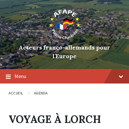
Skip
Skip
Skip
to
to
to
content
main
footer
navigation
Acteurs franco-allemands pour
l’Europe
Menu
ACCUEIL
AGENDA
VOYAGE À LORCH