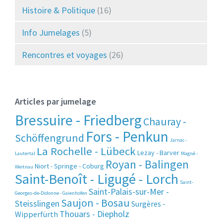
Histoire & Politique
(16)
Info Jumelages
(5)
Rencontres et voyages
(26)
Articles par jumelage
Bressuire - Friedberg
Chauray -
Fors - Penkun
Schöffengrund
Jarnac -
La Rochelle - Lübeck
Lezay - Barver
Lautertal
Magné -
Royan - Balingen
Niort - Springe - Coburg
Weitnau
Saint-Benoît - Ligugé - Lorch
Saint-
Saint-Palais-sur-Mer -
Georges-de-Didonne - Gaienhofen
Saujon - Bosau
Steisslingen
Surgères -
Thouars - Diepholz
Wipperfürth