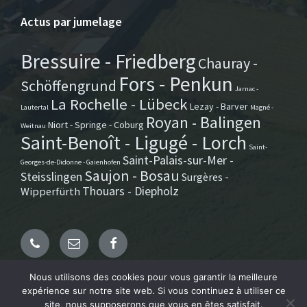
Actus par jumelage
Bressuire - Friedberg
Chauray -
Fors - Penkun
Schöffengrund
Jarnac -
La Rochelle - Lübeck
Lezay - Barver
Lautertal
Magné -
Royan - Balingen
Niort - Springe - Coburg
Weitnau
Saint-Benoît - Ligugé - Lorch
Saint-
Saint-Palais-sur-Mer -
Georges-de-Didonne - Gaienhofen
Saujon - Bosau
Steisslingen
Surgères -
Thouars - Diepholz
Wipperfürth
Email
Facebook
Nous utilisons des cookies pour vous garantir la meilleure
expérience sur notre site web. Si vous continuez à utiliser ce
© AFAPE Poitou-Charentes. Website by Mila Weissweiler.
site, nous supposerons que vous en êtes satisfait.