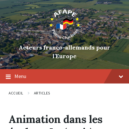
Skip
Skip
Skip
to
to
to
content
main
footer
navigation
Acteurs franco-allemands pour
l’Europe
Menu
ACCUEIL
ARTICLES
Animation dans les