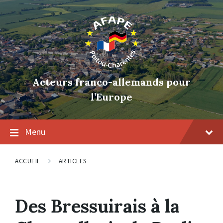
Skip
Skip
Skip
to
to
to
content
main
footer
navigation
Acteurs franco-allemands pour
l’Europe
Menu
ACCUEIL
ARTICLES
Des Bressuirais à la