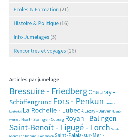
Ecoles & Formation
(21)
Histoire & Politique
(16)
Info Jumelages
(5)
Rencontres et voyages
(26)
Articles par jumelage
Bressuire - Friedberg
Chauray -
Fors - Penkun
Schöffengrund
Jarnac -
La Rochelle - Lübeck
Lezay - Barver
Lautertal
Magné -
Royan - Balingen
Niort - Springe - Coburg
Weitnau
Saint-Benoît - Ligugé - Lorch
Saint-
Saint-Palais-sur-Mer -
Georges-de-Didonne - Gaienhofen