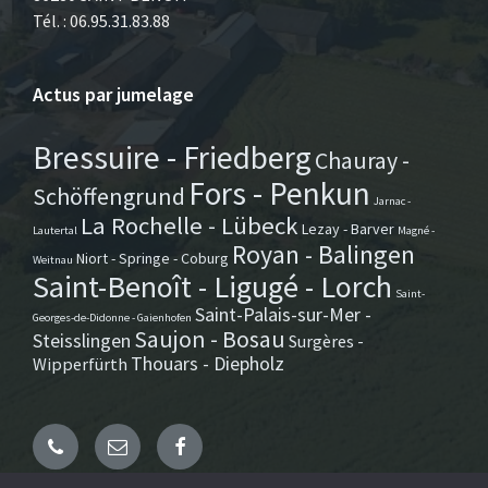
Tél. : 06.95.31.83.88
Actus par jumelage
Bressuire - Friedberg
Chauray -
Fors - Penkun
Schöffengrund
Jarnac -
La Rochelle - Lübeck
Lezay - Barver
Lautertal
Magné -
Royan - Balingen
Niort - Springe - Coburg
Weitnau
Saint-Benoît - Ligugé - Lorch
Saint-
Saint-Palais-sur-Mer -
Georges-de-Didonne - Gaienhofen
Saujon - Bosau
Steisslingen
Surgères -
Thouars - Diepholz
Wipperfürth
Email
Facebook