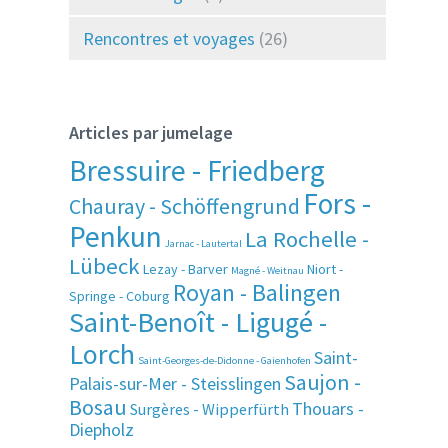
Rencontres et voyages
(26)
Articles par jumelage
Bressuire - Friedberg
Fors -
Chauray - Schöffengrund
Penkun
La Rochelle -
Jarnac - Lautertal
Lübeck
Lezay - Barver
Niort -
Magné - Weitnau
Royan - Balingen
Springe - Coburg
Saint-Benoît - Ligugé -
Lorch
Saint-
Saint-Georges-de-Didonne - Gaienhofen
Saujon -
Palais-sur-Mer - Steisslingen
Bosau
Thouars -
Surgères - Wipperfürth
Diepholz