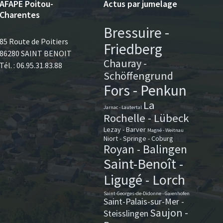
AFAPE Poitou-
Actus par jumelage
Charentes
Bressuire -
85 Route de Poitiers
Friedberg
86280 SAINT BENOIT
Chauray -
Tél. : 06.95.31.83.88
Schöffengrund
Fors - Penkun
La
Jarnac - Lautertal
Rochelle - Lübeck
Lezay - Barver
Magné - Weitnau
Niort - Springe - Coburg
Royan - Balingen
Saint-Benoît -
Ligugé - Lorch
Saint-Georges-de-Didonne - Gaienhofen
Saint-Palais-sur-Mer -
Saujon -
Steisslingen