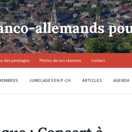
anco-allemands pou
os des jumelages
Photos de nos réunions
Contact
MEMBRES
JUMELAGES EN P-CH
ARTICLES
AGENDA