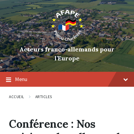
Skip
Skip
Skip
to
to
to
content
main
footer
navigation
Acteurs franco-allemands pour
l’Europe
Menu
ACCUEIL
ARTICLES
Conférence : Nos