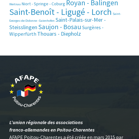
Royan - Balingen
Niort - Springe - Coburg
Weitnau
Saint-Benoît - Ligugé - Lorch
Saint-
Saint-Palais-sur-Mer -
Georges-de-Didonne - Gaienhofen
Saujon - Bosau
Steisslingen
Surgères -
Thouars - Diepholz
Wipperfürth
L’union régionale des associations
franco-allemandes en Poitou-Charentes
AFAPE Poitou-Charentes a été créée en mars 2015 par