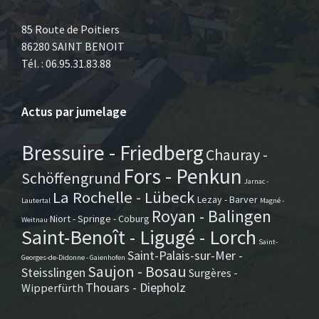
85 Route de Poitiers
86280 SAINT BENOIT
Tél. : 06.95.31.83.88
Actus par jumelage
Bressuire - Friedberg
Chauray -
Fors - Penkun
Schöffengrund
Jarnac -
La Rochelle - Lübeck
Lezay - Barver
Lautertal
Magné -
Royan - Balingen
Niort - Springe - Coburg
Weitnau
Saint-Benoît - Ligugé - Lorch
Saint-
Saint-Palais-sur-Mer -
Georges-de-Didonne - Gaienhofen
Saujon - Bosau
Steisslingen
Surgères -
Thouars - Diepholz
Wipperfürth