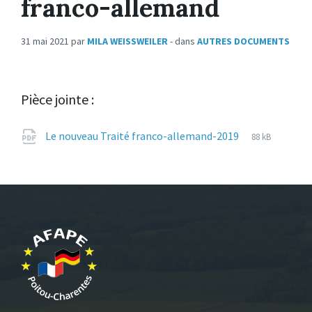
franco-allemand
31 mai 2021
par
MILA WEISSWEILER
- dans
AUTRES DOCUMENTS
Pièce jointe :
File
pdf
File
Le nouveau Traité franco-allemand-2019
88 kB
extension:
size: