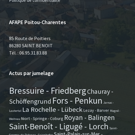
Politique de confidentialité
AFAPE Poitou-Charentes
85 Route de Poitiers
86280 SAINT BENOIT
Tél. : 06.95.31.83.88
Actus par jumelage
Bressuire - Friedberg
Chauray -
Fors - Penkun
Schöffengrund
Jarnac -
La Rochelle - Lübeck
Lezay - Barver
Lautertal
Magné -
Royan - Balingen
Niort - Springe - Coburg
Weitnau
Saint-Benoît - Ligugé - Lorch
Saint-
Saint-Palais-sur-Mer -
Georges-de-Didonne - Gaienhofen