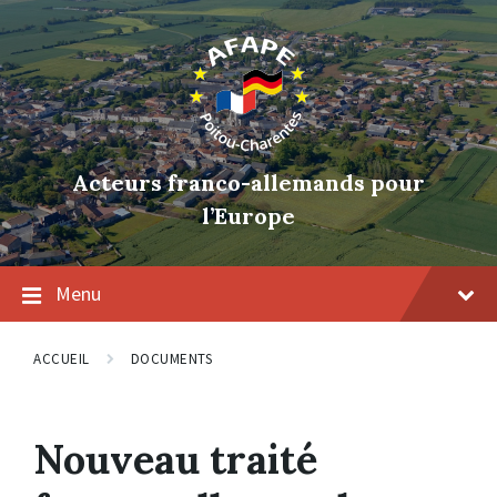
Skip
Skip
Skip
to
to
to
content
main
footer
navigation
Acteurs franco-allemands pour
l’Europe
Menu
ACCUEIL
DOCUMENTS
Nouveau traité