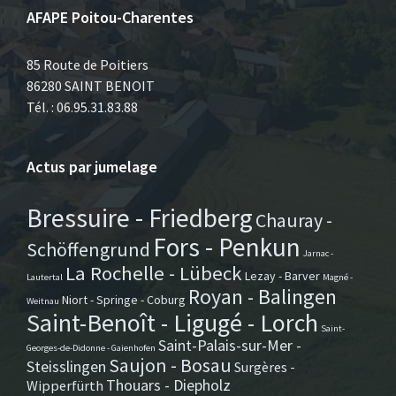
AFAPE Poitou-Charentes
85 Route de Poitiers
86280 SAINT BENOIT
Tél. : 06.95.31.83.88
Actus par jumelage
Bressuire - Friedberg
Chauray -
Fors - Penkun
Schöffengrund
Jarnac -
La Rochelle - Lübeck
Lezay - Barver
Lautertal
Magné -
Royan - Balingen
Niort - Springe - Coburg
Weitnau
Saint-Benoît - Ligugé - Lorch
Saint-
Saint-Palais-sur-Mer -
Georges-de-Didonne - Gaienhofen
Saujon - Bosau
Steisslingen
Surgères -
Thouars - Diepholz
Wipperfürth