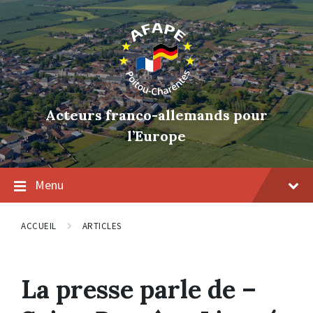
Skip
Skip
Skip
to
to
to
content
main
footer
navigation
Acteurs franco-allemands pour
l’Europe
Menu
ACCUEIL
ARTICLES
La presse parle de –