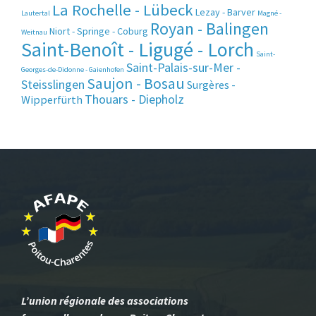
La Rochelle - Lübeck
Lezay - Barver
Lautertal
Magné -
Royan - Balingen
Niort - Springe - Coburg
Weitnau
Saint-Benoît - Ligugé - Lorch
Saint-
Saint-Palais-sur-Mer -
Georges-de-Didonne - Gaienhofen
Saujon - Bosau
Steisslingen
Surgères -
Thouars - Diepholz
Wipperfürth
L’union régionale des associations