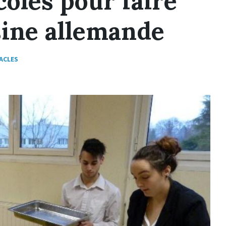
coles pour faire
sine allemande
ACLES