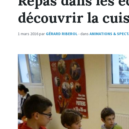
Repas dans les é
découvrir la cui
1 mars 2016
par
GÉRARD RIBEROL
- dans
ANIMATIONS & SPECT