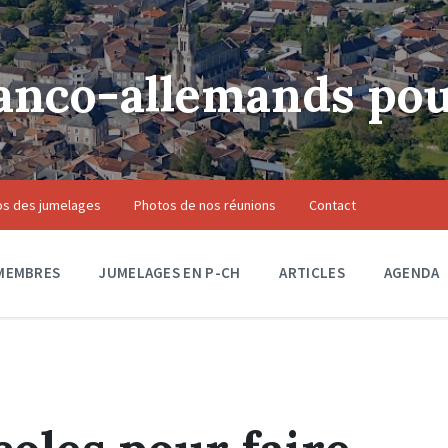
anco-allemands pou
os des jumelages
Photos de nos réunions
Contact
MEMBRES
JUMELAGES EN P-CH
ARTICLES
AGENDA