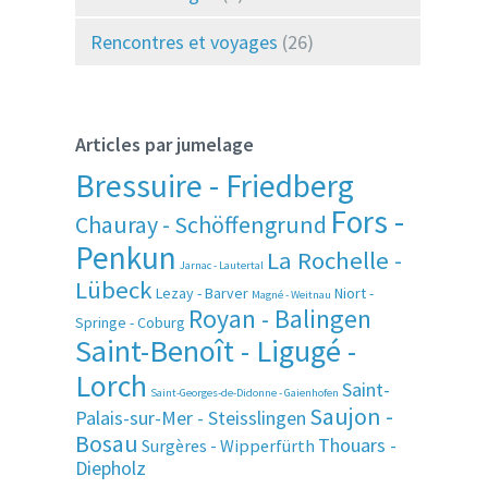
Rencontres et voyages
(26)
Articles par jumelage
Bressuire - Friedberg
Fors -
Chauray - Schöffengrund
Penkun
La Rochelle -
Jarnac - Lautertal
Lübeck
Lezay - Barver
Niort -
Magné - Weitnau
Royan - Balingen
Springe - Coburg
Saint-Benoît - Ligugé -
Lorch
Saint-
Saint-Georges-de-Didonne - Gaienhofen
Saujon -
Palais-sur-Mer - Steisslingen
Bosau
Thouars -
Surgères - Wipperfürth
Diepholz