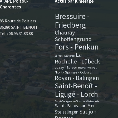
AFAPE Poitou-
Actus par jumelage
Charentes
Bressuire -
85 Route de Poitiers
Friedberg
86280 SAINT BENOIT
Chauray -
Tél. : 06.95.31.83.88
Schöffengrund
Fors - Penkun
La
Jarnac - Lautertal
Rochelle - Lübeck
Lezay - Barver
Magné - Weitnau
Niort - Springe - Coburg
Royan - Balingen
Saint-Benoît -
Ligugé - Lorch
Saint-Georges-de-Didonne - Gaienhofen
Saint-Palais-sur-Mer -
Saujon -
Steisslingen
Bosau