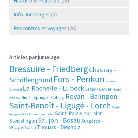
Histoire & Politique
(16)
Info Jumelages
(5)
Rencontres et voyages
(26)
Articles par jumelage
Bressuire - Friedberg
Chauray -
Fors - Penkun
Schöffengrund
Jarnac -
La Rochelle - Lübeck
Lezay - Barver
Lautertal
Magné -
Royan - Balingen
Niort - Springe - Coburg
Weitnau
Saint-Benoît - Ligugé - Lorch
Saint-
Saint-Palais-sur-Mer -
Georges-de-Didonne - Gaienhofen
Saujon - Bosau
Steisslingen
Surgères -
Thouars - Diepholz
Wipperfürth