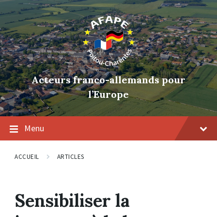
Skip
Skip
Skip
to
to
to
content
main
footer
navigation
Acteurs franco-allemands pour
l’Europe
Menu
ACCUEIL
ARTICLES
Sensibiliser la