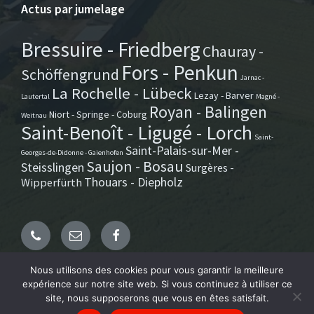
Actus par jumelage
Bressuire - Friedberg
Chauray -
Fors - Penkun
Schöffengrund
Jarnac -
La Rochelle - Lübeck
Lezay - Barver
Lautertal
Magné -
Royan - Balingen
Niort - Springe - Coburg
Weitnau
Saint-Benoît - Ligugé - Lorch
Saint-
Saint-Palais-sur-Mer -
Georges-de-Didonne - Gaienhofen
Saujon - Bosau
Steisslingen
Surgères -
Thouars - Diepholz
Wipperfürth
Email
Facebook
Nous utilisons des cookies pour vous garantir la meilleure
expérience sur notre site web. Si vous continuez à utiliser ce
© AFAPE Poitou-Charentes. Website by Mila Weissweiler.
site, nous supposerons que vous en êtes satisfait.