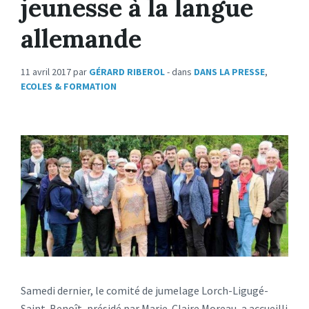
jeunesse à la langue
allemande
11 avril 2017
par
GÉRARD RIBEROL
- dans
DANS LA PRESSE
,
ECOLES & FORMATION
Samedi dernier, le comité de jumelage Lorch-Ligugé-
Saint-Benoît, présidé par Marie-Claire Moreau, a accueilli