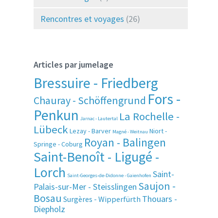
Rencontres et voyages
(26)
Articles par jumelage
Bressuire - Friedberg
Fors -
Chauray - Schöffengrund
Penkun
La Rochelle -
Jarnac - Lautertal
Lübeck
Lezay - Barver
Niort -
Magné - Weitnau
Royan - Balingen
Springe - Coburg
Saint-Benoît - Ligugé -
Lorch
Saint-
Saint-Georges-de-Didonne - Gaienhofen
Saujon -
Palais-sur-Mer - Steisslingen
Bosau
Thouars -
Surgères - Wipperfürth
Diepholz