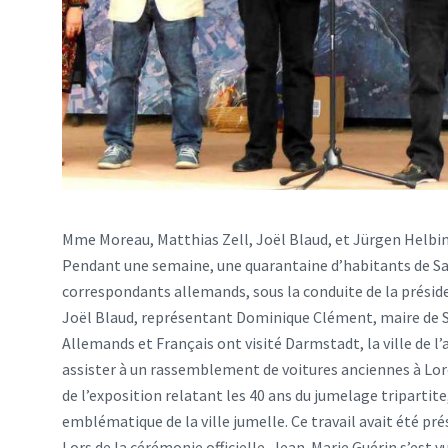
Mme Moreau, Matthias Zell, Joël Blaud, et Jürgen Helbi
Pendant une semaine, une quarantaine d’habitants de Sai
correspondants allemands, sous la conduite de la présid
Joël Blaud, représentant Dominique Clément, maire de 
Allemands et Français ont visité Darmstadt, la ville de l’ar
assister à un rassemblement de voitures anciennes à Lor
de l’exposition relatant les 40 ans du jumelage triparti
emblématique de la ville jumelle. Ce travail avait été pr
Lors de la cérémonie officielle, Jean-Marie Guérin s’est 