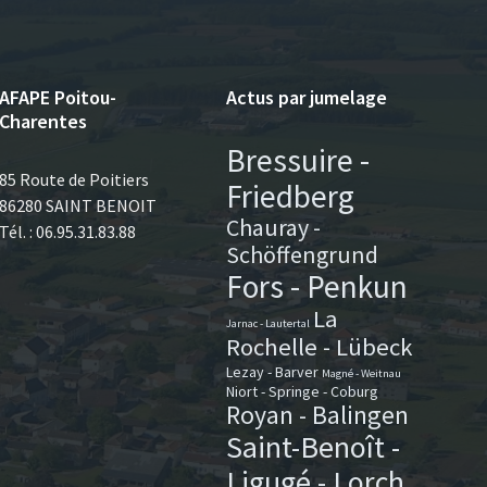
AFAPE Poitou-
Actus par jumelage
Charentes
Bressuire -
85 Route de Poitiers
Friedberg
86280 SAINT BENOIT
Chauray -
Tél. : 06.95.31.83.88
Schöffengrund
Fors - Penkun
La
Jarnac - Lautertal
Rochelle - Lübeck
Lezay - Barver
Magné - Weitnau
Niort - Springe - Coburg
Royan - Balingen
Saint-Benoît -
Ligugé - Lorch