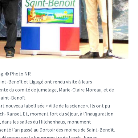
ng. © Photo NR
nt-Benoît et Ligugé ont rendu visite à leurs
ente du comité de jumelage, Marie-Claire Moreau, et de
Saint-Benoît.
t nouveau labellisée « Ville de la science ». Ils ont pu
ch-Ransel. Et, moment fort du séjour, à l’inauguration
te, dans les salles du Hilchenhaus, monument
ésenté l’an passé au Dortoir des moines de Saint-Benoît.
vu décerner par le bourgmestre de Lorch, Jürgen