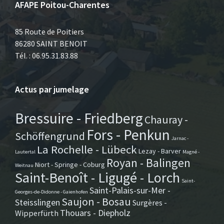
AFAPE Poitou-Charentes
85 Route de Poitiers
86280 SAINT BENOIT
Tél. : 06.95.31.83.88
Actus par jumelage
Bressuire - Friedberg
Chauray -
Fors - Penkun
Schöffengrund
Jarnac -
La Rochelle - Lübeck
Lezay - Barver
Lautertal
Magné -
Royan - Balingen
Niort - Springe - Coburg
Weitnau
Saint-Benoît - Ligugé - Lorch
Saint-
Saint-Palais-sur-Mer -
Georges-de-Didonne - Gaienhofen
Saujon - Bosau
Steisslingen
Surgères -
Thouars - Diepholz
Wipperfürth