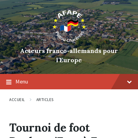
Skip
Skip
Skip
to
to
to
content
main
footer
navigation
Acteurs franco-allemands pour
l’Europe
Menu
ACCUEIL
ARTICLES
Tournoi de foot