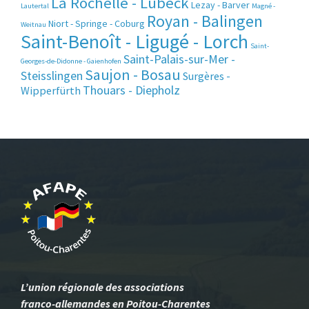
La Rochelle - Lübeck
Lezay - Barver
Lautertal
Magné -
Royan - Balingen
Niort - Springe - Coburg
Weitnau
Saint-Benoît - Ligugé - Lorch
Saint-
Saint-Palais-sur-Mer -
Georges-de-Didonne - Gaienhofen
Saujon - Bosau
Steisslingen
Surgères -
Thouars - Diepholz
Wipperfürth
L’union régionale des associations
franco-allemandes en Poitou-Charentes