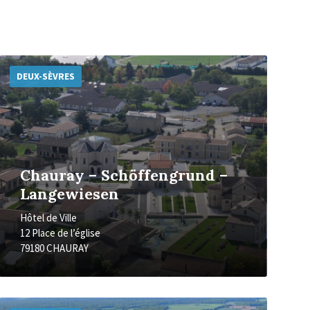
Plus
d'informations
DEUX-SÈVRES
Chauray – Schöffengrund –
Langewiesen
Hôtel de Ville
12 Place de l’église
79180 CHAURAY
Plus