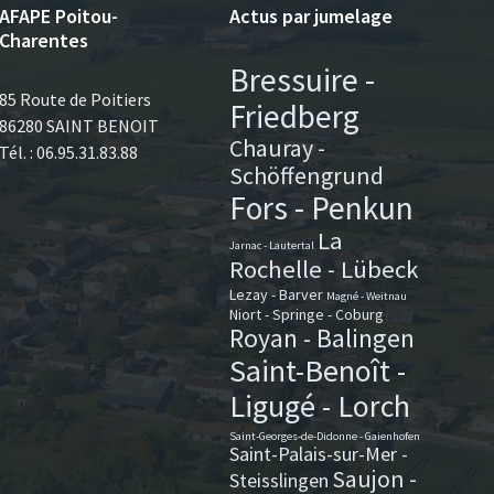
AFAPE Poitou-
Actus par jumelage
Charentes
Bressuire -
85 Route de Poitiers
Friedberg
86280 SAINT BENOIT
Chauray -
Tél. : 06.95.31.83.88
Schöffengrund
Fors - Penkun
La
Jarnac - Lautertal
Rochelle - Lübeck
Lezay - Barver
Magné - Weitnau
Niort - Springe - Coburg
Royan - Balingen
Saint-Benoît -
Ligugé - Lorch
Saint-Georges-de-Didonne - Gaienhofen
Saint-Palais-sur-Mer -
Saujon -
Steisslingen