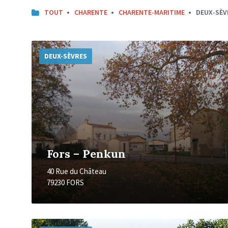
TOUT
CHARENTE
CHARENTE-MARITIME
DEUX-SÈV
Plus
d'informations
DEUX-SÈVRES
Fors – Penkun
40 Rue du Château
79230 FORS
Plus