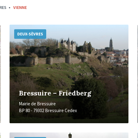
RES
VIENNE
Plus
d'informations
DEUX-SÈVRES
Bressuire – Friedberg
Mairie de Bressuire
BP 80 - 79302 Bressuire Cedex
Plus