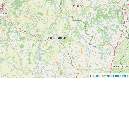
Leaflet
| ©
OpenStreetMap