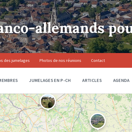
anco-allemands pou
os des jumelages
Photos de nos réunions
Contact
MEMBRES
JUMELAGES EN P-CH
ARTICLES
AGENDA